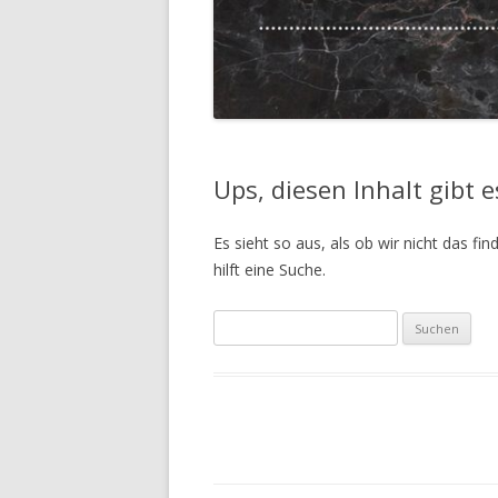
Ups, diesen Inhalt gibt e
Es sieht so aus, als ob wir nicht das 
hilft eine Suche.
S
u
c
h
e
n
n